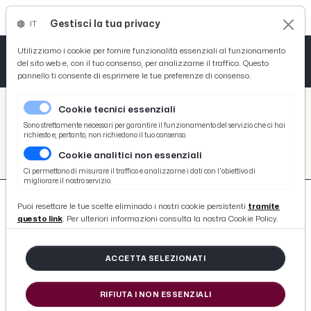
Gestisci la tua privacy
IT
Tutto News
Tutto Sport
Tutto Curiosità
Utilizziamo i cookie per fornire funzionalità essenziali al funzionamento
del sito web e, con il tuo consenso, per analizzarne il traffico. Questo
pannello ti consente di esprimere le tue preferenze di consenso.
Cronaca
Atletica
Serie D
/
Picenotime
Cookie tecnici essenziali
Basket
/
#bright-addae
Sono strettamente necessari per garantire il funzionamento del servizio che ci hai
richiesto e, pertanto, non richiedono il tuo consenso.
#BRIGHT-ADDAE
Cookie analitici non essenziali
Ciclismo
Ci permettono di misurare il traffico e analizzarne i dati con l'obiettivo di
migliorare il nostro servizio.
Volley
Puoi resettare le tue scelte eliminado i nostri cookie persistenti
tramite
questo link
. Per ulteriori informazioni consulta la nostra Cookie Policy.
ACCETTA SELEZIONATI
28 ARTICOLI
RIFIUTA I NON ESSENZIALI
Ascoli Calcio, Addae scrive ai tifosi: