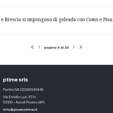
a e Brescia si impongono di goleada con Como e Pisa
pagina 4 di 20
ptime srls
Partita IVA 02286040445
Via Emidio Luzi, 87/c
63100 – Ascoli Piceno (AP)
info@picenotime.it