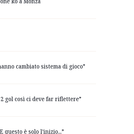
inone ko a Monza
o hanno cambiato sistema di gioco”
 gol così ci deve far riflettere”
 questo è solo l'inizio...”