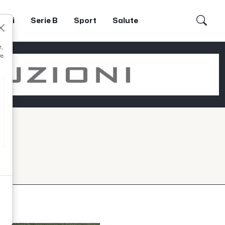
dori
Serie B
Sport
Salute
e,
re