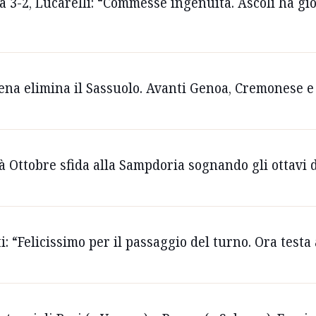
3-2, Lucarelli: “Commesse ingenuità. Ascoli ha gio
dena elimina il Sassuolo. Avanti Genoa, Cremonese 
tà Ottobre sfida alla Sampdoria sognando gli ottavi 
ti: “Felicissimo per il passaggio del turno. Ora test