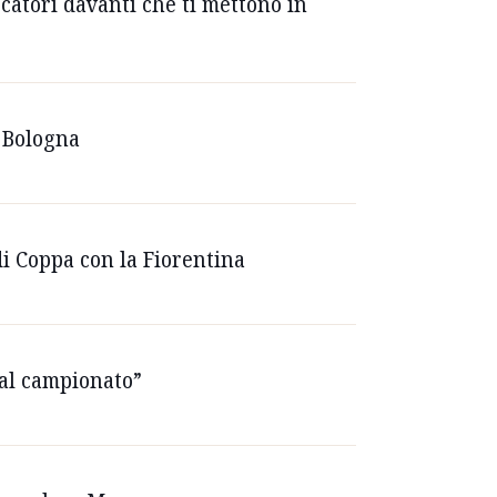
catori davanti che ti mettono in
e Bologna
di Coppa con la Fiorentina
a al campionato”