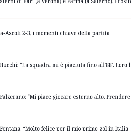
 esterni di Bari (a Verona) e Parma (a Salerno). Fros
ia-Ascoli 2-3, i momenti chiave della partita
 Bucchi: “La squadra mi è piaciuta fino all'88'. Lor
Falzerano: “Mi piace giocare esterno alto. Prendere 2
Fontana: “Molto felice per il mio primo gol in Italia. E