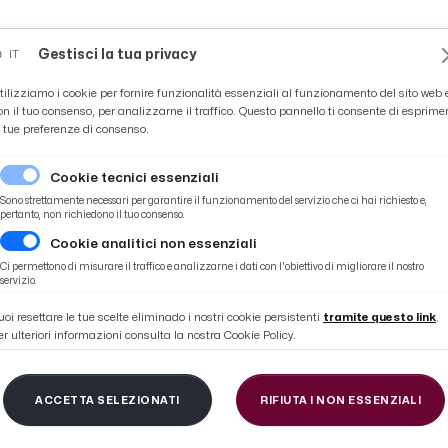
Novità
News
Ascoli Time
Cultura
Coppa Teo
Gestisci la tua privacy
IT
tilizziamo i cookie per fornire funzionalità essenziali al funzionamento del sito web 
on il tuo consenso, per analizzarne il traffico. Questo pannello ti consente di esprime
e tue preferenze di consenso.
Cookie tecnici essenziali
Sono strettamente necessari per garantire il funzionamento del servizio che ci hai richiesto e,
pertanto, non richiedono il tuo consenso.
Cookie analitici non essenziali
Ci permettono di misurare il traffico e analizzarne i dati con l'obiettivo di migliorare il nostro
#COPPA-ITALIA
servizio.
uoi resettare le tue scelte eliminado i nostri cookie persistenti
tramite questo link
.
er ulteriori informazioni consulta la nostra Cookie Policy.
ACCETTA SELEZIONATI
RIFIUTA I NON ESSENZIALI