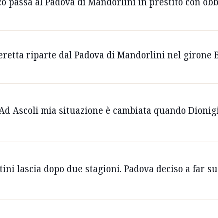
icò passa al Padova di Mandorlini in prestito con obb
Beretta riparte dal Padova di Mandorlini nel girone B
“Ad Ascoli mia situazione è cambiata quando Dionigi
ntini lascia dopo due stagioni. Padova deciso a far s