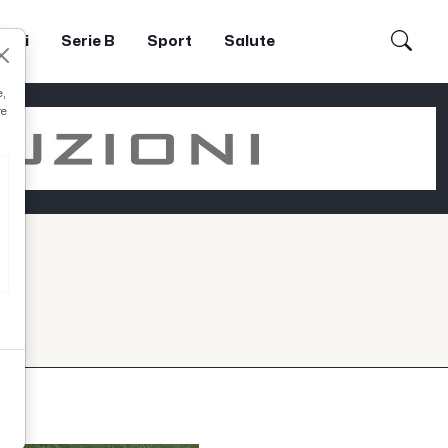
dori
Serie B
Sport
Salute
e,
re
O