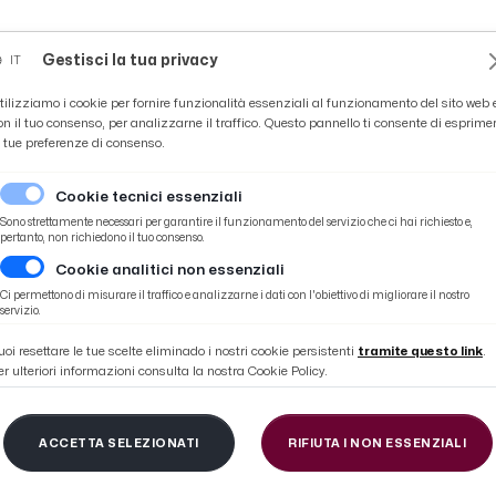
Novità
News
Ascoli Time
Cultura
Coppa Teo
Gestisci la tua privacy
IT
tilizziamo i cookie per fornire funzionalità essenziali al funzionamento del sito web 
on il tuo consenso, per analizzarne il traffico. Questo pannello ti consente di esprime
e tue preferenze di consenso.
Cookie tecnici essenziali
Sono strettamente necessari per garantire il funzionamento del servizio che ci hai richiesto e,
pertanto, non richiedono il tuo consenso.
Cookie analitici non essenziali
Ci permettono di misurare il traffico e analizzarne i dati con l'obiettivo di migliorare il nostro
#PADOVA-CALCI
servizio.
uoi resettare le tue scelte eliminado i nostri cookie persistenti
tramite questo link
.
er ulteriori informazioni consulta la nostra Cookie Policy.
ACCETTA SELEZIONATI
RIFIUTA I NON ESSENZIALI