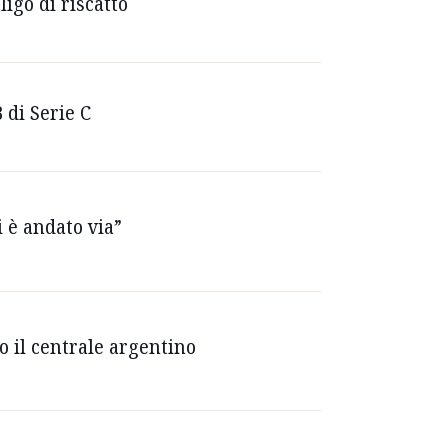
ligo di riscatto
 di Serie C
 è andato via”
uo il centrale argentino