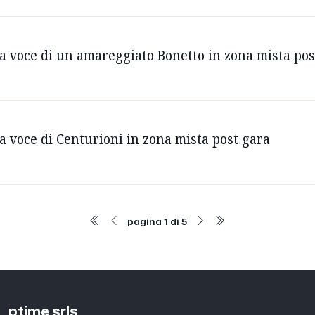
la voce di un amareggiato Bonetto in zona mista pos
la voce di Centurioni in zona mista post gara
pagina 1 di 5
ptime srls